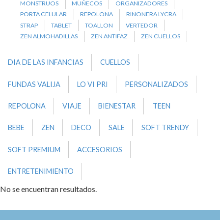
MONSTRUOS
MUÑECOS
ORGANIZADORES
PORTA CELULAR
REPOLONA
RINONERA LYCRA
STRAP
TABLET
TOALLON
VERTEDOR
ZEN ALMOHADILLAS
ZEN ANTIFAZ
ZEN CUELLOS
DIA DE LAS INFANCIAS
CUELLOS
FUNDAS VALIJA
LO VI PRI
PERSONALIZADOS
REPOLONA
VIAJE
BIENESTAR
TEEN
BEBE
ZEN
DECO
SALE
SOFT TRENDY
SOFT PREMIUM
ACCESORIOS
ENTRETENIMIENTO
No se encuentran resultados.