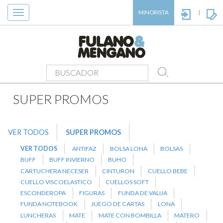
Toggle
MINORISTA
|
navigation
PRODUCTOS
>
SUPER PROMOS
>
CORAZON
SUPER PROMOS
VER TODOS
SUPER PROMOS
VER TODOS
ANTIFAZ
BOLSA LONA
BOLSAS
BUFF
BUFF INVIERNO
BUHO
CARTUCHERA NECESER
CINTURON
CUELLO BEBE
CUELLO VISCOELASTICO
CUELLOS SOFT
ESCONDEROPA
FIGURAS
FUNDA DE VALIJA
FUNDA NOTEBOOK
JUEGO DE CARTAS
LONA
LUNCHERAS
MATE
MATE CON BOMBILLA
MATERO