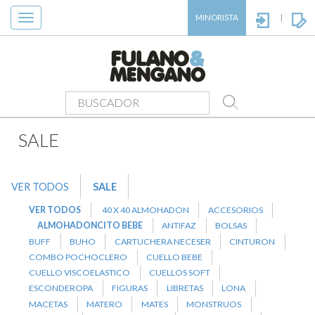
Toggle
MINORISTA
|
navigation
PRODUCTOS
>
SALE
>
ALMOHADONCITO BEBE
SALE
VER TODOS
SALE
VER TODOS
40 X 40 ALMOHADON
ACCESORIOS
ALMOHADONCITO BEBE
ANTIFAZ
BOLSAS
BUFF
BUHO
CARTUCHERA NECESER
CINTURON
COMBO POCHOCLERO
CUELLO BEBE
CUELLO VISCOELASTICO
CUELLOS SOFT
ESCONDEROPA
FIGURAS
LIBRETAS
LONA
MACETAS
MATERO
MATES
MONSTRUOS