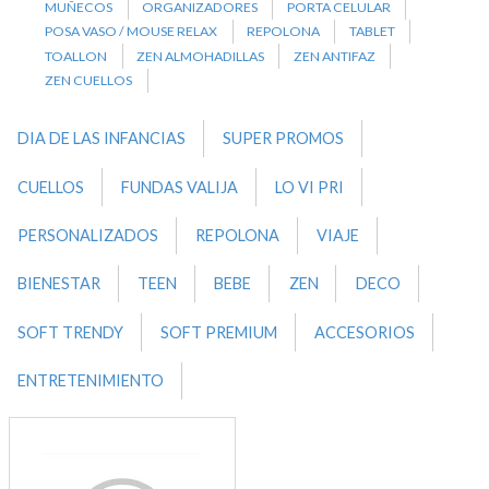
MUÑECOS
ORGANIZADORES
PORTA CELULAR
POSA VASO / MOUSE RELAX
REPOLONA
TABLET
TOALLON
ZEN ALMOHADILLAS
ZEN ANTIFAZ
ZEN CUELLOS
DIA DE LAS INFANCIAS
SUPER PROMOS
CUELLOS
FUNDAS VALIJA
LO VI PRI
PERSONALIZADOS
REPOLONA
VIAJE
BIENESTAR
TEEN
BEBE
ZEN
DECO
SOFT TRENDY
SOFT PREMIUM
ACCESORIOS
ENTRETENIMIENTO