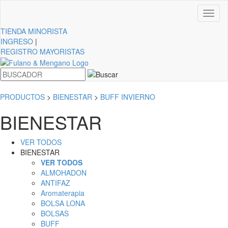
Toggl
naviga
TIENDA
MINORISTA
INGRESO
|
REGISTRO MAYORISTAS
PRODUCTOS
>
BIENESTAR
>
BUFF INVIERNO
BIENESTAR
VER TODOS
BIENESTAR
VER TODOS
ALMOHADON
ANTIFAZ
Aromaterapia
BOLSA LONA
BOLSAS
BUFF