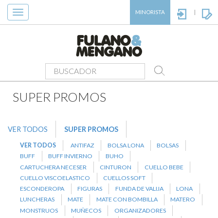
Toggle
MINORISTA
|
navigation
PRODUCTOS
>
SUPER PROMOS
>
ZEN ALMOHADILLAS
SUPER PROMOS
VER TODOS
SUPER PROMOS
VER TODOS
ANTIFAZ
BOLSA LONA
BOLSAS
BUFF
BUFF INVIERNO
BUHO
CARTUCHERA NECESER
CINTURON
CUELLO BEBE
CUELLO VISCOELASTICO
CUELLOS SOFT
ESCONDEROPA
FIGURAS
FUNDA DE VALIJA
LONA
LUNCHERAS
MATE
MATE CON BOMBILLA
MATERO
MONSTRUOS
MUÑECOS
ORGANIZADORES