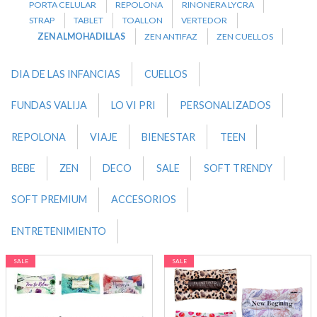
PORTA CELULAR
REPOLONA
RINONERA LYCRA
STRAP
TABLET
TOALLON
VERTEDOR
ZEN ALMOHADILLAS
ZEN ANTIFAZ
ZEN CUELLOS
DIA DE LAS INFANCIAS
CUELLOS
FUNDAS VALIJA
LO VI PRI
PERSONALIZADOS
REPOLONA
VIAJE
BIENESTAR
TEEN
BEBE
ZEN
DECO
SALE
SOFT TRENDY
SOFT PREMIUM
ACCESORIOS
ENTRETENIMIENTO
SALE
SALE