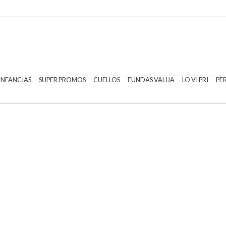
 INFANCIAS
SUPER PROMOS
CUELLOS
FUNDAS VALIJA
LO VI PRI
PE