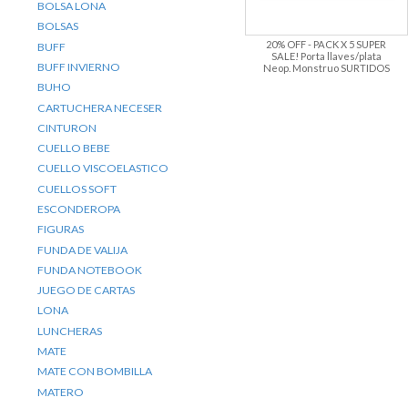
BOLSA LONA
BOLSAS
20% OFF - PACK X 5 SUPER
BUFF
SALE! Porta llaves/plata
BUFF INVIERNO
Neop. Monstruo SURTIDOS
BUHO
CARTUCHERA NECESER
CINTURON
CUELLO BEBE
CUELLO VISCOELASTICO
CUELLOS SOFT
ESCONDEROPA
FIGURAS
FUNDA DE VALIJA
FUNDA NOTEBOOK
JUEGO DE CARTAS
LONA
LUNCHERAS
MATE
MATE CON BOMBILLA
MATERO