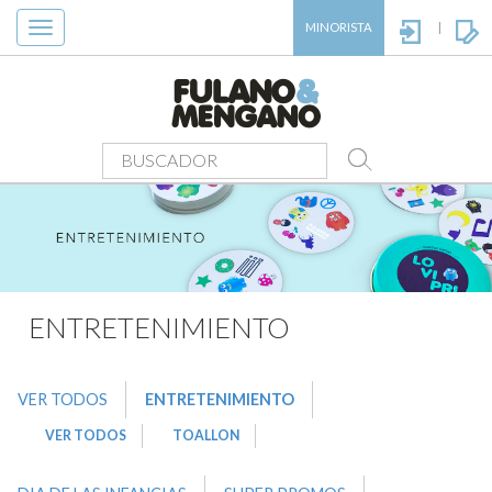
Toggle
MINORISTA
|
navigation
PRODUCTOS
>
ENTRETENIMIENTO
>
TOALLON
ENTRETENIMIENTO
VER TODOS
ENTRETENIMIENTO
VER TODOS
TOALLON