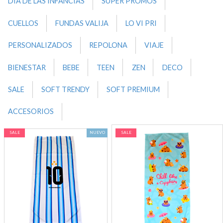
DIA DE LAS INFANCIAS
SUPER PROMOS
CUELLOS
FUNDAS VALIJA
LO VI PRI
PERSONALIZADOS
REPOLONA
VIAJE
BIENESTAR
BEBE
TEEN
ZEN
DECO
SALE
SOFT TRENDY
SOFT PREMIUM
ACCESORIOS
SALE
NUEVO
SALE