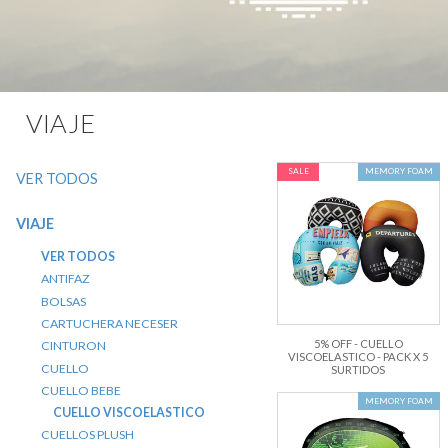
VIAJE
SALE
MEMORY FOAM
VER TODOS
VIAJE
VER TODOS
ANTIFAZ
BOLSAS
CARTUCHERA NECESER
5% OFF - CUELLO
CINTURON
VISCOELASTICO - PACK X 5
CUELLO
SURTIDOS
CUELLO BEBE
MEMORY FOAM
CUELLO VISCOELASTICO
CUELLOS PLUSH