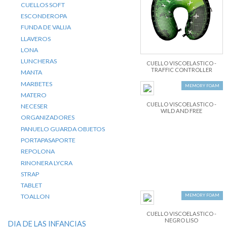
CUELLOS SOFT
ESCONDEROPA
FUNDA DE VALIJA
LLAVEROS
LONA
LUNCHERAS
CUELLO VISCOELASTICO -
TRAFFIC CONTROLLER
MANTA
MARBETES
MEMORY FOAM
MATERO
CUELLO VISCOELASTICO -
NECESER
WILD AND FREE
ORGANIZADORES
PANUELO GUARDA OBJETOS
PORTAPASAPORTE
REPOLONA
RINONERA LYCRA
STRAP
TABLET
MEMORY FOAM
TOALLON
CUELLO VISCOELASTICO -
NEGRO LISO
DIA DE LAS INFANCIAS