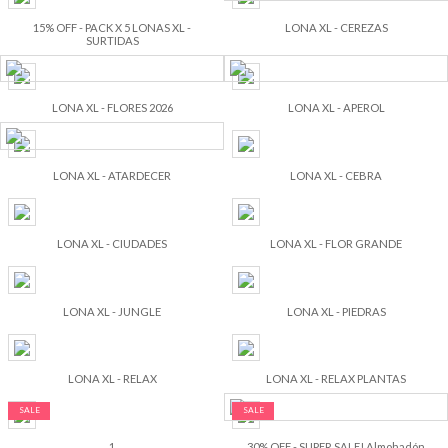
15% OFF - PACK X 5 LONAS XL -
LONA XL - CEREZAS
SURTIDAS
LONA XL - FLORES 2026
LONA XL - APEROL
LONA XL - ATARDECER
LONA XL - CEBRA
LONA XL - CIUDADES
LONA XL - FLOR GRANDE
LONA XL - JUNGLE
LONA XL - PIEDRAS
LONA XL - RELAX
LONA XL - RELAX PLANTAS
SALE
SALE
1
30% OFF - SUPER SALE! Almohadón