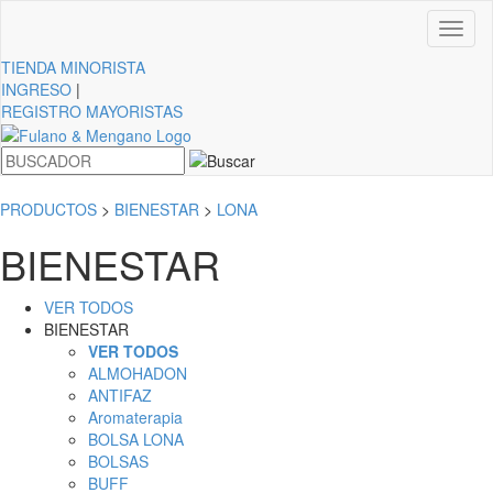
Toggl
naviga
TIENDA
MINORISTA
INGRESO
|
REGISTRO MAYORISTAS
PRODUCTOS
>
BIENESTAR
>
LONA
BIENESTAR
VER TODOS
BIENESTAR
VER TODOS
ALMOHADON
ANTIFAZ
Aromaterapia
BOLSA LONA
BOLSAS
BUFF