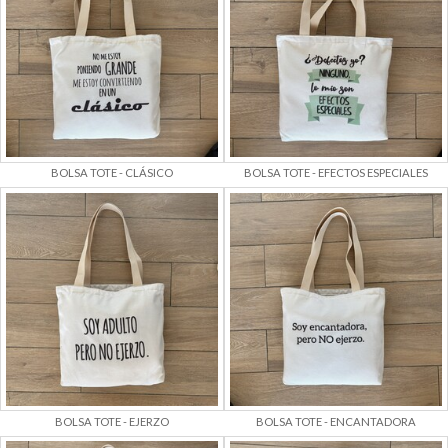
BOLSA TOTE - CLÁSICO
BOLSA TOTE - EFECTOS ESPECIALES
BOLSA TOTE - EJERZO
BOLSA TOTE - ENCANTADORA