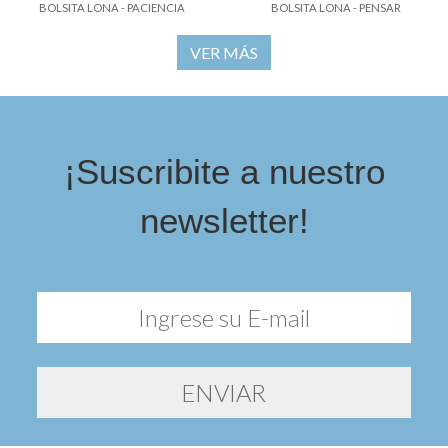
BOLSITA LONA - PACIENCIA
BOLSITA LONA - PENSAR
VER MÁS
¡Suscribite a nuestro
newsletter!