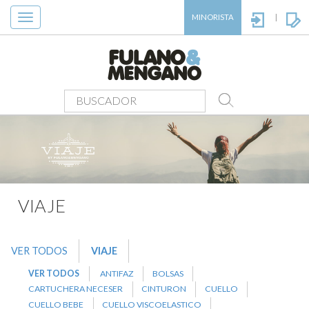
Toggle
MINORISTA
|
navigation
PRODUCTOS
>
VIAJE
>
MANTA
VIAJE
VER TODOS
VIAJE
VER TODOS
ANTIFAZ
BOLSAS
CARTUCHERA NECESER
CINTURON
CUELLO
CUELLO BEBE
CUELLO VISCOELASTICO