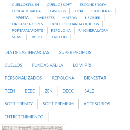
CUELLOS PLUSH
CUELLOS SOFT
ESCONDEROPA
FUNDA DE VALIJA
LLAVEROS
LONA
LUNCHERAS
MANTA
MARBETES
MATERO
NECESER
ORGANIZADORES
PANUELO GUARDA OBJETOS
PORTAPASAPORTE
REPOLONA
RINONERA LYCRA
STRAP
TABLET
TOALLON
DIA DE LAS INFANCIAS
SUPER PROMOS
CUELLOS
FUNDAS VALIJA
LO VI PRI
PERSONALIZADOS
REPOLONA
BIENESTAR
TEEN
BEBE
ZEN
DECO
SALE
SOFT TRENDY
SOFT PREMIUM
ACCESORIOS
ENTRETENIMIENTO