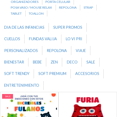
ORGANIZADORES
PORTA CELULAR
POSA VASO / MOUSE RELAX
REPOLONA
STRAP
TABLET
TOALLON
DIA DE LAS INFANCIAS
SUPER PROMOS
CUELLOS
FUNDAS VALIJA
LO VI PRI
PERSONALIZADOS
REPOLONA
VIAJE
BIENESTAR
BEBE
ZEN
DECO
SALE
SOFT TRENDY
SOFT PREMIUM
ACCESORIOS
ENTRETENIMIENTO
SALE