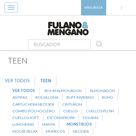
Toggle
MINORISTA
|
navigation
PRODUCTOS
>
TEEN
>
MONSTRUOS
TEEN
VER TODOS
TEEN
VER TODOS
40 X 40 ALMOHADON
ALMOHADON
ANTIFAZ
BOLSA LONA
BUFF INVIERNO
BUHO
CARTUCHERA NECESER
CINTURON
COMBO POCHOCLERO
CUELLO
CUELLOS PLUSH
CUELLOS SOFT
ESCONDEROPA
FIGURAS
LUNCHERAS
MANTA
MONSTRUOS
MOUSE RELAX
MUÑECOS
NECESER