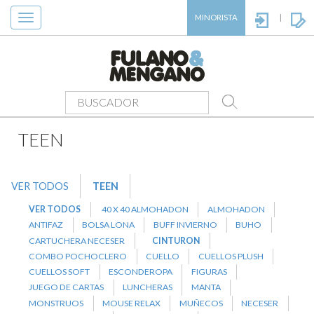
Toggle
MINORISTA
|
navigation
PRODUCTOS
>
TEEN
>
CINTURON
TEEN
VER TODOS
TEEN
VER TODOS
40 X 40 ALMOHADON
ALMOHADON
ANTIFAZ
BOLSA LONA
BUFF INVIERNO
BUHO
CARTUCHERA NECESER
CINTURON
COMBO POCHOCLERO
CUELLO
CUELLOS PLUSH
CUELLOS SOFT
ESCONDEROPA
FIGURAS
JUEGO DE CARTAS
LUNCHERAS
MANTA
MONSTRUOS
MOUSE RELAX
MUÑECOS
NECESER