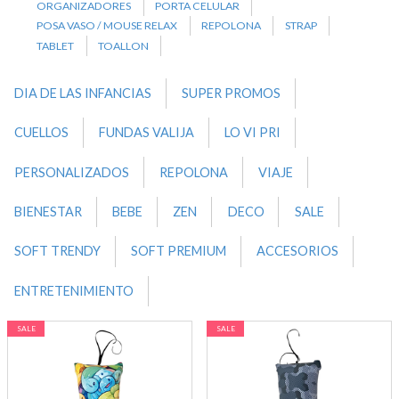
ORGANIZADORES
PORTA CELULAR
POSA VASO / MOUSE RELAX
REPOLONA
STRAP
TABLET
TOALLON
DIA DE LAS INFANCIAS
SUPER PROMOS
CUELLOS
FUNDAS VALIJA
LO VI PRI
PERSONALIZADOS
REPOLONA
VIAJE
BIENESTAR
BEBE
ZEN
DECO
SALE
SOFT TRENDY
SOFT PREMIUM
ACCESORIOS
ENTRETENIMIENTO
SALE
SALE