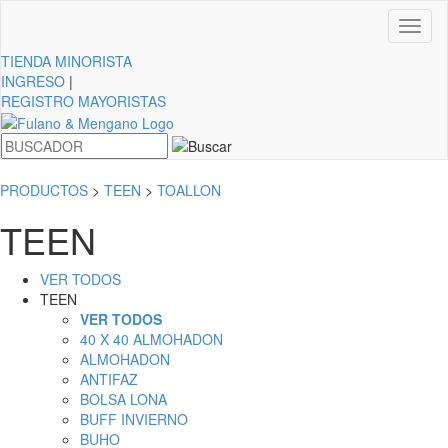
Toggl
naviga
TIENDA
MINORISTA
INGRESO
|
REGISTRO MAYORISTAS
PRODUCTOS
>
TEEN
>
TOALLON
TEEN
VER TODOS
TEEN
VER TODOS
40 X 40 ALMOHADON
ALMOHADON
ANTIFAZ
BOLSA LONA
BUFF INVIERNO
BUHO