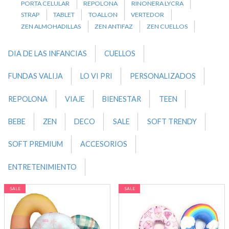
PORTA CELULAR
REPOLONA
RINONERA LYCRA
STRAP
TABLET
TOALLON
VERTEDOR
ZEN ALMOHADILLAS
ZEN ANTIFAZ
ZEN CUELLOS
DIA DE LAS INFANCIAS
CUELLOS
FUNDAS VALIJA
LO VI PRI
PERSONALIZADOS
REPOLONA
VIAJE
BIENESTAR
TEEN
BEBE
ZEN
DECO
SALE
SOFT TRENDY
SOFT PREMIUM
ACCESORIOS
ENTRETENIMIENTO
SALE
SALE