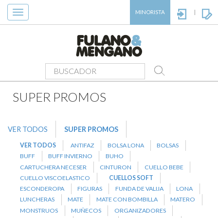
Toggle
MINORISTA
|
navigation
PRODUCTOS
>
SUPER PROMOS
>
CUELLOS SOFT
SUPER PROMOS
VER TODOS
SUPER PROMOS
VER TODOS
ANTIFAZ
BOLSA LONA
BOLSAS
BUFF
BUFF INVIERNO
BUHO
CARTUCHERA NECESER
CINTURON
CUELLO BEBE
CUELLO VISCOELASTICO
CUELLOS SOFT
ESCONDEROPA
FIGURAS
FUNDA DE VALIJA
LONA
LUNCHERAS
MATE
MATE CON BOMBILLA
MATERO
MONSTRUOS
MUÑECOS
ORGANIZADORES