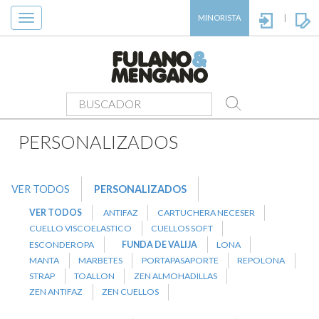
Toggle
MINORISTA
|
navigation
PRODUCTOS
>
PERSONALIZADOS
>
FUNDA DE VALIJA
PERSONALIZADOS
VER TODOS
PERSONALIZADOS
VER TODOS
ANTIFAZ
CARTUCHERA NECESER
CUELLO VISCOELASTICO
CUELLOS SOFT
ESCONDEROPA
FUNDA DE VALIJA
LONA
MANTA
MARBETES
PORTAPASAPORTE
REPOLONA
STRAP
TOALLON
ZEN ALMOHADILLAS
ZEN ANTIFAZ
ZEN CUELLOS