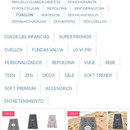
PANUELO GUARDA OBJETOS
PONCHOMANTA
PORTA CELULAR
REPOLONA
RINONERA LYCRA
TOALLON
VERTEDOR
ZEN MONSTRUOS
ZEN ALMOHADILLAS
ZEN ANTIFAZ
ZEN CUELLOS
DIA DE LAS INFANCIAS
SUPER PROMOS
CUELLOS
FUNDAS VALIJA
LO VI PRI
PERSONALIZADOS
REPOLONA
VIAJE
BEBE
TEEN
ZEN
DECO
SALE
SOFT TRENDY
SOFT PREMIUM
ACCESORIOS
ENTRETENIMIENTO
SALE
SALE