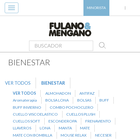
Toggle
MINORISTA
|
navigation
PRODUCTOS
>
BIENESTAR
>
TOALLON
BIENESTAR
VER TODOS
BIENESTAR
VER TODOS
ALMOHADON
ANTIFAZ
Aromaterapia
BOLSA LONA
BOLSAS
BUFF
BUFF INVIERNO
COMBO POCHOCLERO
CUELLO VISCOELASTICO
CUELLOS PLUSH
CUELLOS SOFT
ESCONDEROPA
FRENAVIENTO
LLAVEROS
LONA
MANTA
MATE
MATE CON BOMBILLA
MOUSE RELAX
NECESER