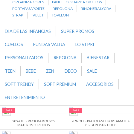
ORGANIZADORES
PANUELO GUARDA OBJETOS
PORTAPASAPORTE
REPOLONA
RINONERA LYCRA
STRAP
TABLET
TOALLON
DIA DE LAS INFANCIAS
SUPER PROMOS
CUELLOS
FUNDAS VALIJA
LO VI PRI
PERSONALIZADOS
REPOLONA
BIENESTAR
TEEN
BEBE
ZEN
DECO
SALE
SOFT TRENDY
SOFT PREMIUM
ACCESORIOS
ENTRETENIMIENTO
SALE
SALE
20% OFF - PACK X 4 BOLSOS
20% OFF - PACK X 4 SET PORTAMATE +
MATEROS SURTIDOS
YERBERO SURTIDOS