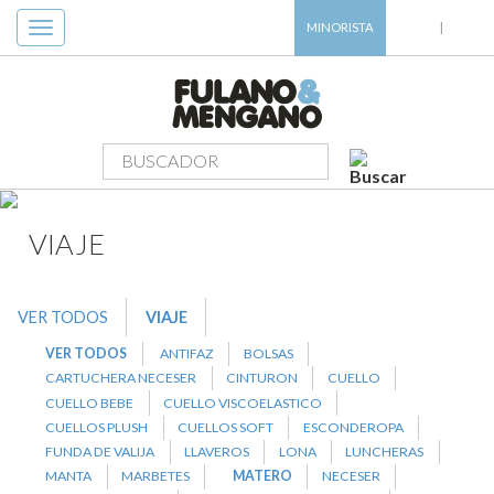
Toggle
MINORISTA
|
navigation
PRODUCTOS
>
VIAJE
>
MATERO
VIAJE
VER TODOS
VIAJE
VER TODOS
ANTIFAZ
BOLSAS
CARTUCHERA NECESER
CINTURON
CUELLO
CUELLO BEBE
CUELLO VISCOELASTICO
CUELLOS PLUSH
CUELLOS SOFT
ESCONDEROPA
FUNDA DE VALIJA
LLAVEROS
LONA
LUNCHERAS
MANTA
MARBETES
MATERO
NECESER