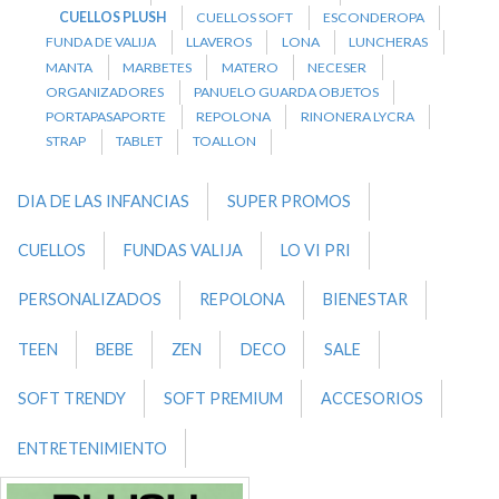
CUELLOS PLUSH
CUELLOS SOFT
ESCONDEROPA
FUNDA DE VALIJA
LLAVEROS
LONA
LUNCHERAS
MANTA
MARBETES
MATERO
NECESER
ORGANIZADORES
PANUELO GUARDA OBJETOS
PORTAPASAPORTE
REPOLONA
RINONERA LYCRA
STRAP
TABLET
TOALLON
DIA DE LAS INFANCIAS
SUPER PROMOS
CUELLOS
FUNDAS VALIJA
LO VI PRI
PERSONALIZADOS
REPOLONA
BIENESTAR
TEEN
BEBE
ZEN
DECO
SALE
SOFT TRENDY
SOFT PREMIUM
ACCESORIOS
ENTRETENIMIENTO