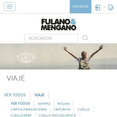
Toggle
MINORISTA
|
navigation
PRODUCTOS
>
VIAJE
>
CUELLOS PLUSH
VIAJE
VER TODOS
VIAJE
VER TODOS
ANTIFAZ
BOLSAS
CARTUCHERA NECESER
CINTURON
CUELLO
CUELLO BEBE
CUELLO VISCOELASTICO